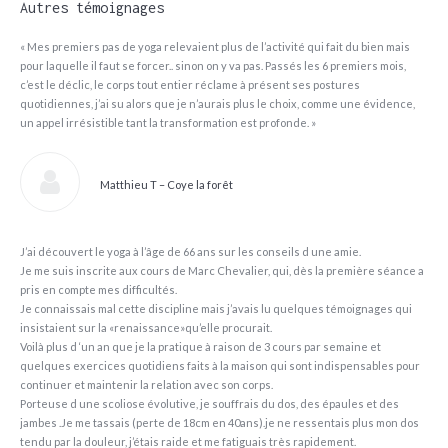
Autres témoignages
« Mes premiers pas de yoga relevaient plus de l’activité qui fait du bien mais
pour laquelle il faut se forcer.. sinon on y va pas. Passés les 6 premiers mois,
c’est le déclic, le corps tout entier réclame à présent ses postures
quotidiennes, j’ai su alors que je n’aurais plus le choix, comme une évidence,
un appel irrésistible tant la transformation est profonde. »
Matthieu T – Coye la forêt
J’ai découvert le yoga à l’âge de 66 ans sur les conseils d une amie.
Je me suis inscrite aux cours de Marc Chevalier, qui, dès la première séance a
pris en compte mes difficultés.
Je connaissais mal cette discipline mais j’avais lu quelques témoignages qui
insistaient sur la «renaissance»qu’elle procurait.
Voilà plus d ‘un an que je la pratique à raison de 3 cours par semaine et
quelques exercices quotidiens faits à la maison qui sont indispensables pour
continuer et maintenir la relation avec son corps.
Porteuse d une scoliose évolutive, je souffrais du dos, des épaules et des
jambes .Je me tassais (perte de 18cm en 40ans).je ne ressentais plus mon dos
tendu par la douleur, j’étais raide et me fatiguais très rapidement.