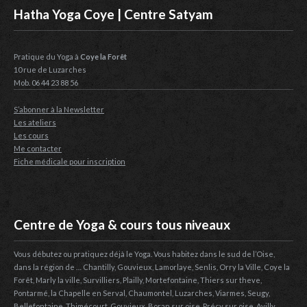
Hatha Yoga Coye | Centre Satyam
Pratique du Yoga à
Coye la Forêt
10 rue de Luzarches
Mob. 06 44 23 88 56
S’abonner à la Newsletter
Les ateliers
Les cours
Me contacter
Fiche médicale pour inscription
Centre de Yoga & cours tous niveaux
Vous débutez ou pratiquez déjà le Yoga. Vous habitez dans le sud de l’Oise,
dans la région de … Chantilly, Gouvieux, Lamorlaye, Senlis, Orry la Ville, Coye la
Forêt, Marly la ville, Survilliers, Plailly, Mortefontaine, Thiers sur theve,
Pontarmé, la Chapelle en Serval, Chaumontel, Luzarches, Viarmes, Seugy,
Bellefontaine, Thimécourt, Gouvieux, Boran sur oise, Précy sur oise, Avilly