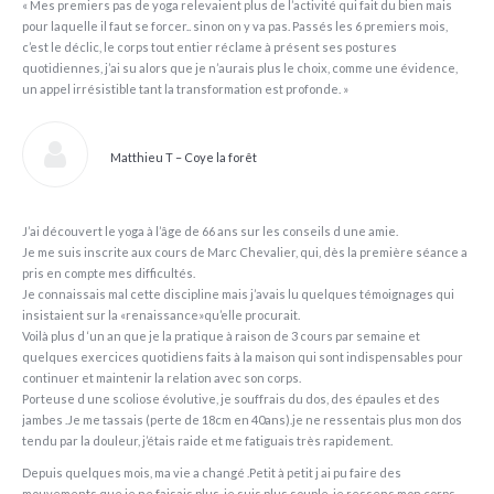
« Mes premiers pas de yoga relevaient plus de l’activité qui fait du bien mais
pour laquelle il faut se forcer.. sinon on y va pas. Passés les 6 premiers mois,
c’est le déclic, le corps tout entier réclame à présent ses postures
quotidiennes, j’ai su alors que je n’aurais plus le choix, comme une évidence,
un appel irrésistible tant la transformation est profonde. »
Matthieu T – Coye la forêt
J’ai découvert le yoga à l’âge de 66 ans sur les conseils d une amie.
Je me suis inscrite aux cours de Marc Chevalier, qui, dès la première séance a
pris en compte mes difficultés.
Je connaissais mal cette discipline mais j’avais lu quelques témoignages qui
insistaient sur la «renaissance»qu’elle procurait.
Voilà plus d ‘un an que je la pratique à raison de 3 cours par semaine et
quelques exercices quotidiens faits à la maison qui sont indispensables pour
continuer et maintenir la relation avec son corps.
Porteuse d une scoliose évolutive, je souffrais du dos, des épaules et des
jambes .Je me tassais (perte de 18cm en 40ans).je ne ressentais plus mon dos
tendu par la douleur, j’étais raide et me fatiguais très rapidement.
Depuis quelques mois, ma vie a changé .Petit à petit j ai pu faire des
mouvements que je ne faisais plus, je suis plus souple, je ressens mon corps.