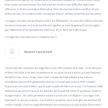
Mon corps se transforme (les étirements certes sont difficiles mais très
efficaces !).Je me sens plus détendue. Mon dos me fait moins souffrir et est
moins tendu. Je n ai plus cette sensation d‘avoir un bloc de béton qui me porte.
Le yoga n ‘est pas une pratique à faire en dilettante. Ce sont des efforts de tous
les jours mais par ce travail assidu et régulier, je suis largement encouragée
par l’obtention d’un dynamisme intérieur et un bien être physique.
Le yoga, oui, mais pas avec n ‘importe qui !!
Simone P. Coye la Forêt
J’avais fait des séances de yoga dans une ville voisine et à coye …très déçues
et bien décidée à ne pas recommencer, vu que j’avais trouvé ça franchement
barbant, trop « mou », trop « nian nian » et pas du tout adapté à ma nature
énergique (ancienne gymnaste), bref je n’y avais pas trouvé mon compte!
Et puis j’ai rencontré Marc, qui m’a persuadé de faire un essai. Cet homme était
tellement passionné que je me doutais qu’il avait forcément quelque chose à
m’apprendre… et cette première séance a été une révélation ! Ce yoga c’est
tout sauf ce que je croyais… Ça m’aide à canaliser mon énergie, me permet de
rester souple, c’est un yoga dynamique et surtout je ne saurai plus faire sans !