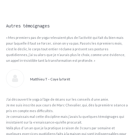
Autres témoignages
« Mes premiers pas de yoga relevaient plus de l’activité qui fait du bien mais
pour laquelle il faut se forcer.. sinon on y va pas. Passés les 6 premiers mois,
c’est le déclic, le corps tout entier réclame à présent ses postures
quotidiennes, j’ai su alors que je n’aurais plus le choix, comme une évidence,
un appel irrésistible tant la transformation est profonde. »
Matthieu T – Coye la forêt
J’ai découvert le yoga à l’âge de 66 ans sur les conseils d une amie.
Je me suis inscrite aux cours de Marc Chevalier, qui, dès la première séance a
pris en compte mes difficultés.
Je connaissais mal cette discipline mais j’avais lu quelques témoignages qui
insistaient sur la «renaissance»qu’elle procurait.
Voilà plus d ‘un an que je la pratique à raison de 3 cours par semaine et
quelques exercices quotidiens faits à la maison qui sont indispensables pour