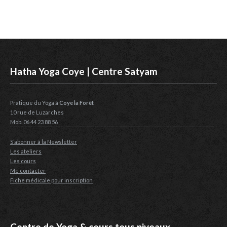
Hatha Yoga Coye | Centre Satyam
Pratique du Yoga à
Coye la Forêt
10 rue de Luzarches
Mob. 06 44 23 88 56
S’abonner à la Newsletter
Les ateliers
Les cours
Me contacter
Fiche médicale pour inscription
Centre de Yoga & cours tous niveaux