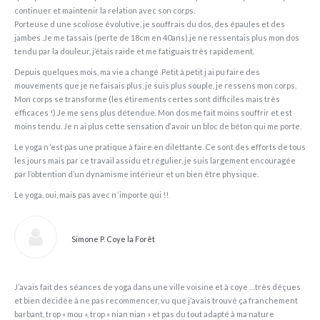
continuer et maintenir la relation avec son corps.
Porteuse d une scoliose évolutive, je souffrais du dos, des épaules et des
jambes .Je me tassais (perte de 18cm en 40ans).je ne ressentais plus mon dos
tendu par la douleur, j’étais raide et me fatiguais très rapidement.
Depuis quelques mois, ma vie a changé .Petit à petit j ai pu faire des
mouvements que je ne faisais plus, je suis plus souple, je ressens mon corps.
Mon corps se transforme (les étirements certes sont difficiles mais très
efficaces !).Je me sens plus détendue. Mon dos me fait moins souffrir et est
moins tendu. Je n ai plus cette sensation d‘avoir un bloc de béton qui me porte.
Le yoga n ‘est pas une pratique à faire en dilettante. Ce sont des efforts de tous
les jours mais par ce travail assidu et régulier, je suis largement encouragée
par l’obtention d’un dynamisme intérieur et un bien être physique.
Le yoga, oui, mais pas avec n ‘importe qui !!
Simone P. Coye la Forêt
J’avais fait des séances de yoga dans une ville voisine et à coye …très déçues
et bien décidée à ne pas recommencer, vu que j’avais trouvé ça franchement
barbant, trop « mou », trop « nian nian » et pas du tout adapté à ma nature