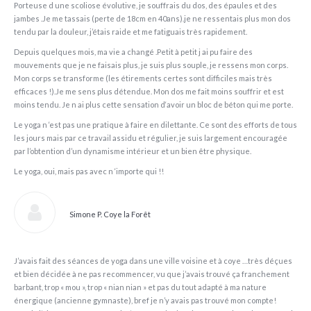
Porteuse d une scoliose évolutive, je souffrais du dos, des épaules et des
jambes .Je me tassais (perte de 18cm en 40ans).je ne ressentais plus mon dos
tendu par la douleur, j’étais raide et me fatiguais très rapidement.
Depuis quelques mois, ma vie a changé .Petit à petit j ai pu faire des
mouvements que je ne faisais plus, je suis plus souple, je ressens mon corps.
Mon corps se transforme (les étirements certes sont difficiles mais très
efficaces !).Je me sens plus détendue. Mon dos me fait moins souffrir et est
moins tendu. Je n ai plus cette sensation d‘avoir un bloc de béton qui me porte.
Le yoga n ‘est pas une pratique à faire en dilettante. Ce sont des efforts de tous
les jours mais par ce travail assidu et régulier, je suis largement encouragée
par l’obtention d’un dynamisme intérieur et un bien être physique.
Le yoga, oui, mais pas avec n ‘importe qui !!
Simone P. Coye la Forêt
J’avais fait des séances de yoga dans une ville voisine et à coye …très déçues
et bien décidée à ne pas recommencer, vu que j’avais trouvé ça franchement
barbant, trop « mou », trop « nian nian » et pas du tout adapté à ma nature
énergique (ancienne gymnaste), bref je n’y avais pas trouvé mon compte!