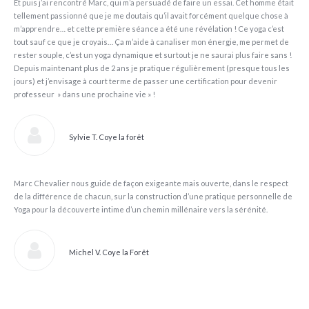
Et puis j’ai rencontré Marc, qui m’a persuadé de faire un essai. Cet homme était
tellement passionné que je me doutais qu’il avait forcément quelque chose à
m’apprendre… et cette première séance a été une révélation ! Ce yoga c’est
tout sauf ce que je croyais… Ça m’aide à canaliser mon énergie, me permet de
rester souple, c’est un yoga dynamique et surtout je ne saurai plus faire sans !
Depuis maintenant plus de 2 ans je pratique régulièrement (presque tous les
jours) et j’envisage à court terme de passer une certification pour devenir
professeur » dans une prochaine vie » !
Sylvie T. Coye la forêt
Marc Chevalier nous guide de façon exigeante mais ouverte, dans le respect
de la différence de chacun, sur la construction d’une pratique personnelle de
Yoga pour la découverte intime d’un chemin millénaire vers la sérénité.
Michel V. Coye la Forêt