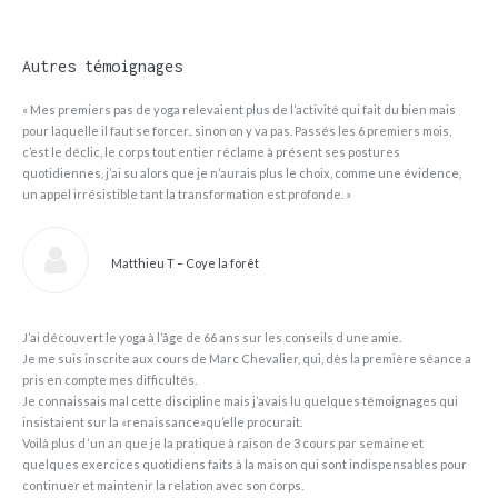
Autres témoignages
« Mes premiers pas de yoga relevaient plus de l’activité qui fait du bien mais
pour laquelle il faut se forcer.. sinon on y va pas. Passés les 6 premiers mois,
c’est le déclic, le corps tout entier réclame à présent ses postures
quotidiennes, j’ai su alors que je n’aurais plus le choix, comme une évidence,
un appel irrésistible tant la transformation est profonde. »
Matthieu T – Coye la forêt
J’ai découvert le yoga à l’âge de 66 ans sur les conseils d une amie.
Je me suis inscrite aux cours de Marc Chevalier, qui, dès la première séance a
pris en compte mes difficultés.
Je connaissais mal cette discipline mais j’avais lu quelques témoignages qui
insistaient sur la «renaissance»qu’elle procurait.
Voilà plus d ‘un an que je la pratique à raison de 3 cours par semaine et
quelques exercices quotidiens faits à la maison qui sont indispensables pour
continuer et maintenir la relation avec son corps.