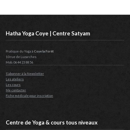
Hatha Yoga Coye | Centre Satyam
Pratique du Yoga à
Coye la Forêt
10 rue de Luzarches
Mob. 06 44 23 88 56
S’abonner à la Newsletter
Les ateliers
Les cours
Me contacter
Fiche médicale pour inscription
Centre de Yoga & cours tous niveaux