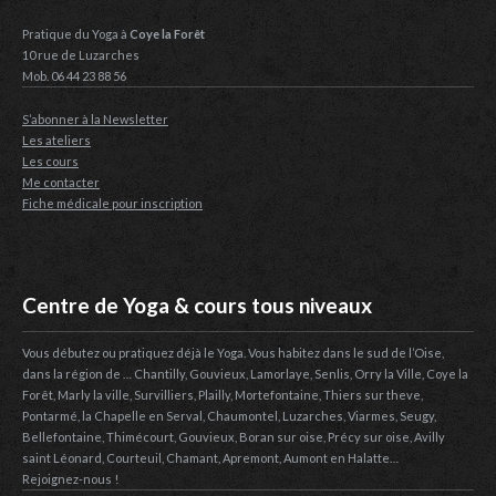
Pratique du Yoga à
Coye la Forêt
10 rue de Luzarches
Mob. 06 44 23 88 56
S’abonner à la Newsletter
Les ateliers
Les cours
Me contacter
Fiche médicale pour inscription
Centre de Yoga & cours tous niveaux
Vous débutez ou pratiquez déjà le Yoga. Vous habitez dans le sud de l’Oise,
dans la région de … Chantilly, Gouvieux, Lamorlaye, Senlis, Orry la Ville, Coye la
Forêt, Marly la ville, Survilliers, Plailly, Mortefontaine, Thiers sur theve,
Pontarmé, la Chapelle en Serval, Chaumontel, Luzarches, Viarmes, Seugy,
Bellefontaine, Thimécourt, Gouvieux, Boran sur oise, Précy sur oise, Avilly
saint Léonard, Courteuil, Chamant, Apremont, Aumont en Halatte…
Rejoignez-nous !