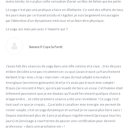
moins tendu. Je n ai plus cette sensation d‘avoir un bloc de béton qui me porte.
Le yoga n ‘est pas une pratique à faire en dilettante. Ce sont des efforts de tous
les jours mais par ce travail assidu et régulier, je suis largement encouragée
par l’obtention d’un dynamisme intérieur et un bien être physique.
Le yoga, oui, mais pas avec n ‘importe qui !!
Simone P. Coye la Forêt
J’avais fait des séances de yoga dans une ville voisine et à coye …très déçues
et bien décidée à ne pas recommencer, vu que j’avais trouvé ça franchement
barbant, trop « mou », trop « nian nian » et pas du tout adapté à ma nature
énergique (ancienne gymnaste), bref je n’y avais pas trouvé mon compte!
Et puis j’ai rencontré Marc, qui m’a persuadé de faire un essai. Cet homme était
tellement passionné que je me doutais qu’il avait forcément quelque chose à
m’apprendre… et cette première séance a été une révélation ! Ce yoga c’est
tout sauf ce que je croyais… Ça m’aide à canaliser mon énergie, me permet de
rester souple, c’est un yoga dynamique et surtout je ne saurai plus faire sans !
Depuis maintenant plus de 2 ans je pratique régulièrement (presque tous les
jours) et j’envisage à court terme de passer une certification pour devenir
professeur » dans une prochaine vie » !