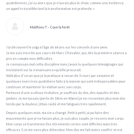
quotidiennes, j’ai su alors que je n’aurais plus le choix, comme une évidence,
un appel irrésistible tant la transformation est profonde. »
Matthieu T – Coye la forêt
J’ai découvert le yoga à l’âge de 66 ans sur les conseils d une amie.
Je me suis inscrite aux cours de Marc Chevalier, qui, dès la première séance a
pris en compte mes difficultés.
Je connaissais mal cette discipline mais j’avais lu quelques témoignages qui
insistaient sur la «renaissance»qu’elle procurait.
Voilà plus d ‘un an que je la pratique à raison de 3 cours par semaine et
quelques exercices quotidiens faits à la maison qui sont indispensables pour
continuer et maintenir la relation avec son corps.
Porteuse d une scoliose évolutive, je souffrais du dos, des épaules et des
jambes .Je me tassais (perte de 18cm en 40ans).je ne ressentais plus mon dos
tendu par la douleur, j’étais raide et me fatiguais très rapidement.
Depuis quelques mois, ma vie a changé .Petit à petit j ai pu faire des
mouvements que je ne faisais plus, je suis plus souple, je ressens mon corps.
Mon corps se transforme (les étirements certes sont difficiles mais très
efficaces !).Je me sens plus détendue. Mon dos me fait moins souffrir et est